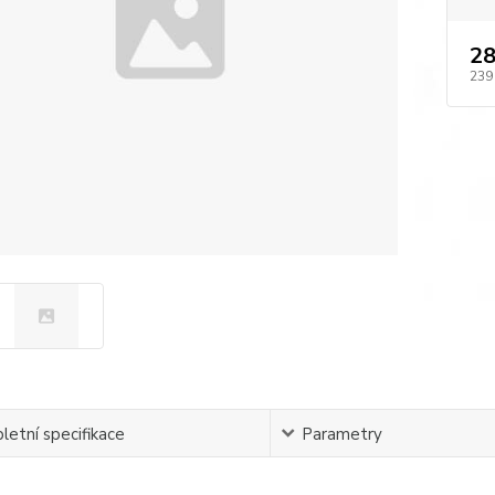
28
239
etní specifikace
Parametry