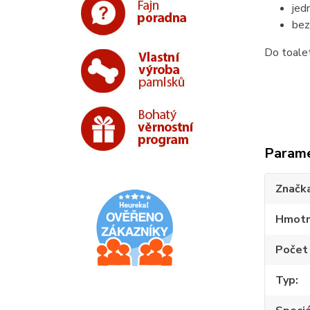
jed
bez
Do toalet
Param
Značk
Hmotn
Počet 
Typ