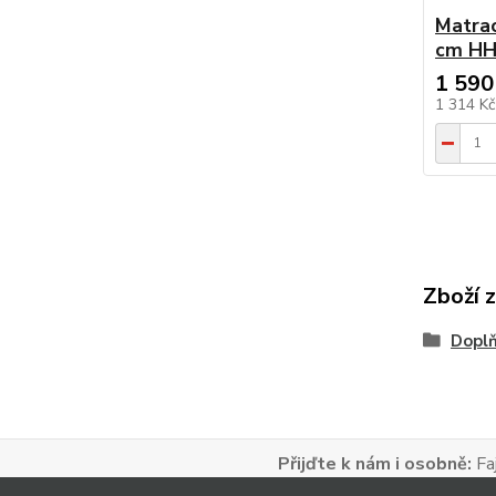
Matra
cm HH 
1 590
1 314 K
Zboží 
Doplň
Přijďte k nám i osobně:
Faj