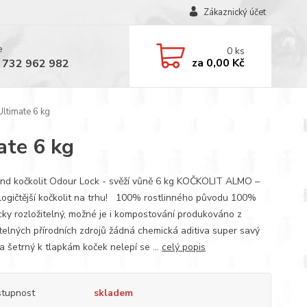
Zákaznický účet
e
0
ks
za
0,00 Kč
 732 962 982
Ultimate 6 kg
ate 6 kg
and kočkolit Odour Lock - svěží vůně 6 kg KOČKOLIT ALMO –
logičtější kočkolit na trhu! 100% rostlinného původu 100%
cky rozložitelný, možné je i kompostování produkováno z
telných přírodních zdrojů žádná chemická aditiva super savý
a šetrný k tlapkám koček nelepí se ...
celý popis
tupnost
skladem