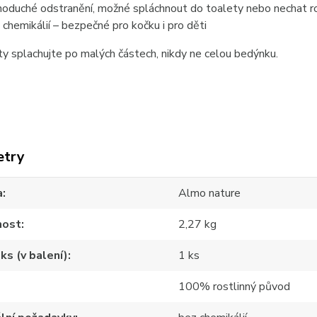
noduché odstranění, možné spláchnout do toalety nebo nechat r
 chemikálií – bezpečné pro kočku i pro děti
y splachujte po malých částech, nikdy ne celou bedýnku.
etry
a
Almo nature
ost
2,27 kg
ks (v balení)
1 ks
100% rostlinný původ