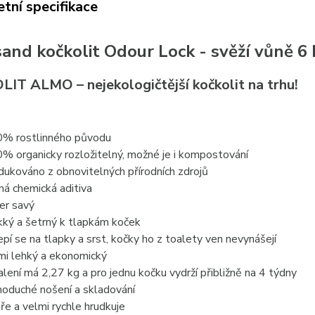
tní specifikace
sand kočkolit Odour Lock - svěží vůně 6
IT ALMO – nejekologičtější kočkolit na trhu!
% rostlinného původu
% organicky rozložitelný, možné je i kompostování
dukováno z obnovitelných přírodních zdrojů
ná chemická aditiva
er savý
ký a šetrný k tlapkám koček
epí se na tlapky a srst, kočky ho z toalety ven nevynášejí
mi lehký a ekonomický
alení má 2,27 kg a pro jednu kočku vydrží přibližně na 4 týdny
noduché nošení a skladování
ře a velmi rychle hrudkuje