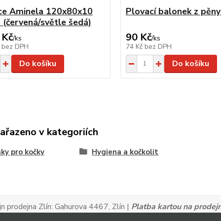
ce Aminela 120x80x10
Plovací balonek z pěn
(červená/světle šedá)
 Kč
90 Kč
/
ks
/
ks
č
bez DPH
74 Kč
bez DPH
Do košíku
Do košíku
zařazeno v kategoriích
ky pro kočky
Hygiena a kočkolit
n prodejna Zlín:
Gahurova 4467, Zlín |
Platba kartou na prodej