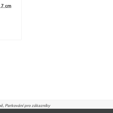
y 7 cm
ně,
Parkování pro zákazníky