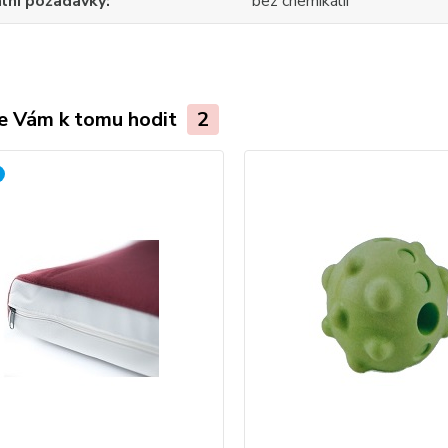
lní požadavky
bez chemikálií
e Vám k tomu hodit
2