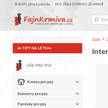
💯 BAPU zdravé pamlsky
KDO ZÍSKÁ DOPRAVU ZDARMA❓
Úvod
D
👀 TIPY NA LÉTO👀
Inte
VŠE PRO PSY
Krmivo pro psy
Konzervy pro psy
Pamlsky pro psy