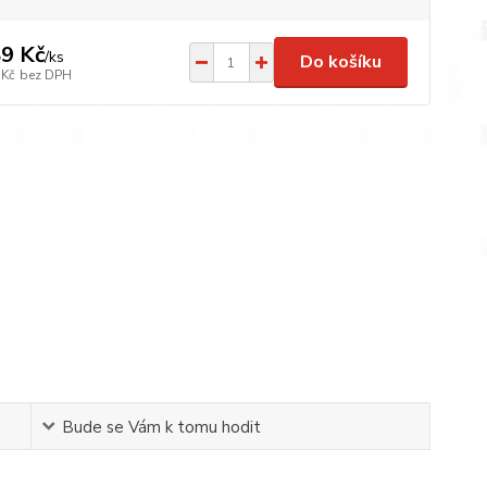
9 Kč
/
ks
Do košíku
 Kč
bez DPH
Bude se Vám k tomu hodit