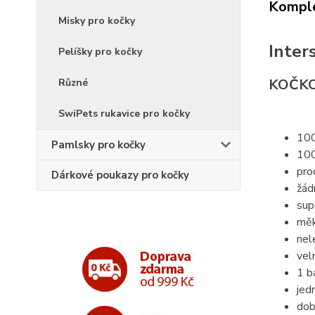
Komple
Misky pro kočky
Inter
Pelíšky pro kočky
KOČKOL
Různé
SwiPets rukavice pro kočky
100
Pamlsky pro kočky
100
pro
Dárkové poukazy pro kočky
žád
sup
měk
nel
vel
1 b
jed
dob