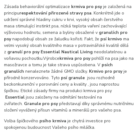
Zásada behaviorální optimalizace
krmiva pro psy
je založená na
principu
respektování přirozené stravy psa
. Konkrétně jde o
udržení správné hladiny cukru v krvi, vysoký obsah čerstvého
masa stimulující instinkt psa, nízká teplota vaření zachovávající
výživovou hodnotu, semena a byliny obsažené v
granulích pro
psy
napodobují obsah ze žaludku kořisti. Fakt, že
psí krmivo
ma
velmi vysoký obsah kvalitního masa v potravinářské kvalitě dělá
z
granulí pro psy
Essential Nautical Living
neodolatelnou a
voňavou pochoutku.Výrobce
krmiva pro psy
pohlíží na psa jako na
masožravce a tomu je take strava uspůsobena. V
psích
granulích
nenaleznete žádné GMO složky.
Krmivo pro prsy
je
přírodně konzervováno. Tyto
psí granule
jsou rozhodně
bezkonkurenční v porovnání ceny a kvality , jsou naprostou
špičkou. Etické zásady firmy na produkci krmiva pro psy
Essential
jsou založeny na odmítání testování na
zvířatech.
Granule pro psy
představují díky správnému nutričnímu
složení vyvážený přísun vitamínů a minerálů pro vašeho psa.
Volba špičkového
psího krmiva
je chytrá investice pro
spokojenou budoucnost Vašeho psího miláčka.