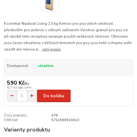
Essential Nautical Living 2,5 kg Krmivo pro psy všech velikostí,
především pro jedince s citlivým zažíváním Výrobce granulí pro psy se
při výrobě této receptury vyvaruje použití veškerých obilovin. Obiloviny
jsou často obsaženy v běžných krmivech pro psy jsou totiž schopny zvíře
zasytit ale nejsou p...
celý popis
Dostupnost
skladem
590 Kč
/
ks
527 Kč
bez DPH
Do košíku
Číslo produktu:
076
EAN kód:
5711580010413
Varianty produktu