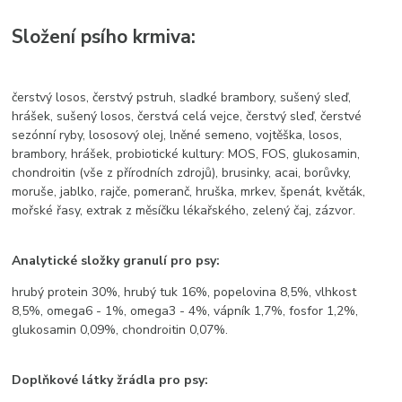
Složení psího krmiva:
čerstvý losos, čerstvý pstruh, sladké brambory, sušený sleď,
hrášek, sušený losos, čerstvá celá vejce, čerstvý sleď, čerstvé
sezónní ryby, lososový olej, lněné semeno, vojtěška, losos,
brambory, hrášek, probiotické kultury: MOS, FOS, glukosamin,
chondroitin (vše z přírodních zdrojů), brusinky, acai, borůvky,
moruše, jablko, rajče, pomeranč, hruška, mrkev, špenát, květák,
mořské řasy, extrak z měsíčku lékařského, zelený čaj, zázvor.
Analytické složky granulí pro psy:
hrubý protein 30%, hrubý tuk 16%, popelovina 8,5%, vlhkost
8,5%, omega6 - 1%, omega3 - 4%, vápník 1,7%, fosfor 1,2%,
glukosamin 0,09%, chondroitin 0,07%.
Doplňkové látky žrádla pro psy: