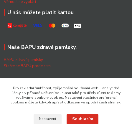
Věrnost se vyplácí.
U nás můžete platit kartou
Naše BAPU zdravé pamlsky.
BAPU zdravé pamlsky
Staňte se BAPU prodejcem
O nás
Pro základní funkčnost, zpříjemnění používání webu, analytické
účely a v případě udělení souhlasu také pro účely cílení reklamy
využíváme soubory cookies. Nastavení vlastních preferencí
Naše filozofie
cookies můžete kdykoli upravit odkazem ve spodní části stránek.
Kontakty a FajnProdejny
Doprava a platba
Souhlasím
Nastavení
Obchodní podmínky