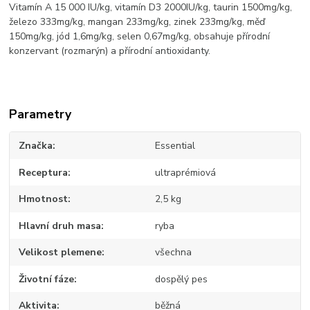
Vitamín A 15 000 IU/kg, vitamín D3 2000IU/kg, taurin 1500mg/kg,
železo 333mg/kg, mangan 233mg/kg, zinek 233mg/kg, měď
150mg/kg, jód 1,6mg/kg, selen 0,67mg/kg, obsahuje přírodní
konzervant (rozmarýn) a přírodní antioxidanty.
Parametry
Značka
Essential
Receptura
ultraprémiová
Hmotnost
2,5 kg
Hlavní druh masa
ryba
Velikost plemene
všechna
Životní fáze
dospělý pes
Aktivita
běžná