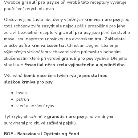
Výrobce
granulí pro psy
se při výrobě této receptury vyvaruje
použití veškerých obilovin.
Obiloviny jsou často obsaženy v běžných
krmivech pro psy
jsou
totiž schopny zvíře zasytit ale nejsou příliš prospěšné pro jeho
zdraví. Bezobilné receptury
granulí pro psy
jsou plné čerstvého
masa, jsou naprostou novinkou na evropském trhu. Zakladatel
značky
psího krmiva
Essential
Christian Degner Elsner je
výjimečným vizionářem v chovatelském průmyslu s bohatými
zkušenostmi které při výrobě
granulí pro psy
využívá. Dle jeho
slov bude
Essential
něco zcela vyjimečného a ojedinělého
.
Výsostná
kombinace čerstvých ryb je podstatnou
složkou krmiva pro psy
:
losos
pstruh
sleď a sezónní ryby
Tyto ryby obsažené v
granulích pro psy
jsou vhodnými
surovinami pro citlivé zažívání pejsků.
BOF - Behavioural Optimizing Food